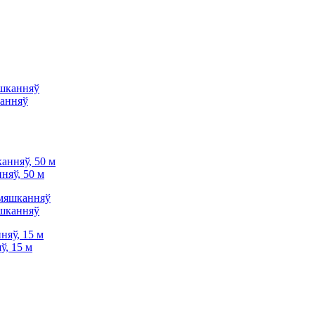
канняў
няў, 50 м
яшканняў
ў, 15 м