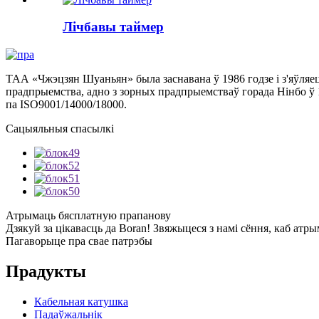
Лічбавы таймер
ТАА «Чжэцзян Шуаньян» была заснавана ў 1986 годзе і з'яўля
прадпрыемства, адно з зорных прадпрыемстваў горада Нінбо ў 1
па ISO9001/14000/18000.
Сацыяльныя спасылкі
Атрымаць бясплатную прапанову
Дзякуй за цікавасць да Boran! Звяжыцеся з намі сёння, каб ат
Пагаворыце пра свае патрэбы
Прадукты
Кабельная катушка
Падаўжальнік