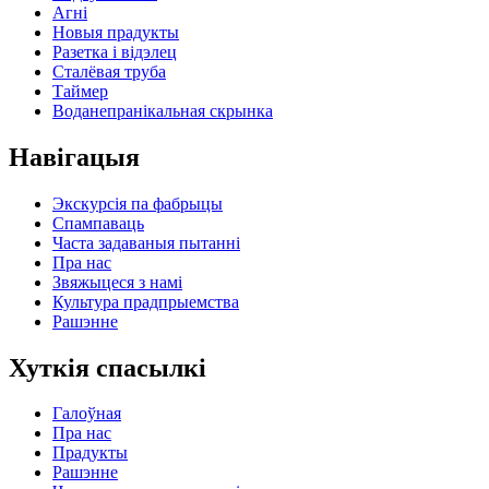
Агні
Новыя прадукты
Разетка і відэлец
Сталёвая труба
Таймер
Воданепранікальная скрынка
Навігацыя
Экскурсія па фабрыцы
Спампаваць
Часта задаваныя пытанні
Пра нас
Звяжыцеся з намі
Культура прадпрыемства
Рашэнне
Хуткія спасылкі
Галоўная
Пра нас
Прадукты
Рашэнне