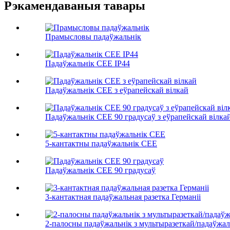
Рэкамендаваныя тавары
Прамысловы падаўжальнік
Падаўжальнік CEE IP44
Падаўжальнік CEE з еўрапейскай вілкай
Падаўжальнік CEE 90 градусаў з еўрапейскай вілка
5-кантактны падаўжальнік CEE
Падаўжальнік CEE 90 градусаў
3-кантактная падаўжальная разетка Германіі
2-палосны падаўжальнік з мультыразеткай/падаўжаль