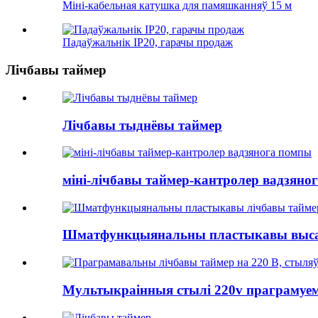
Міні-кабельная катушка для памяшканняў 15 м
Падаўжальнік IP20, гарачы продаж
Лічбавы таймер
Лічбавы тыднёвы таймер
міні-лічбавы таймер-кантролер вадзяно
Шматфункцыянальны пластыкавы высак
Мультыкраінныя стылі 220v праграмуемы