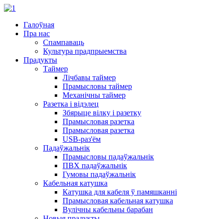
Галоўная
Пра нас
Спампаваць
Культура прадпрыемства
Прадукты
Таймер
Лічбавы таймер
Прамысловы таймер
Механічны таймер
Разетка і відэлец
Збярыце вілку і разетку
Прамысловая разетка
Прамысловая разетка
USB-раз'ём
Падаўжальнік
Прамысловы падаўжальнік
ПВХ падаўжальнік
Гумовы падаўжальнік
Кабельная катушка
Катушка для кабеля ў памяшканні
Прамысловая кабельная катушка
Вулічны кабельны барабан
Новыя прадукты