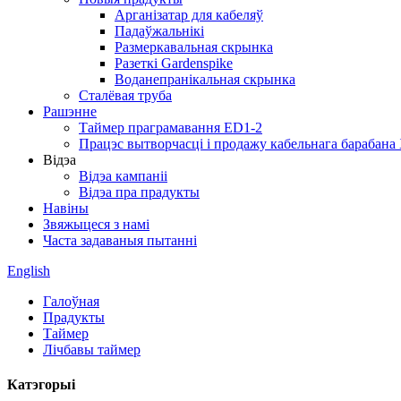
Арганізатар для кабеляў
Падаўжальнікі
Размеркавальная скрынка
Разеткі Gardenspike
Воданепранікальная скрынка
Сталёвая труба
Рашэнне
Таймер праграмавання ED1-2
Працэс вытворчасці і продажу кабельнага барабана
Відэа
Відэа кампаніі
Відэа пра прадукты
Навіны
Звяжыцеся з намі
Часта задаваныя пытанні
English
Галоўная
Прадукты
Таймер
Лічбавы таймер
Катэгорыі