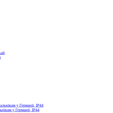
й
нікам у Германіі, IP44