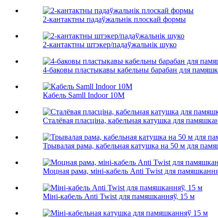
2-кантактны падаўжальнік плоскай формы
2-кантактны штэкер/падаўжальнік шуко
4-баковы пластыкавы кабельны барабан для памяш
Кабель Samll Indoor 10M
Сталёвая пласціна, кабельная катушка для памяшкан
Трывалая рама, кабельная катушка на 50 м для пам
Моцная рама, міні-кабель Anti Twist для памяшкання
Міні-кабель Anti Twist для памяшканняў, 15 м