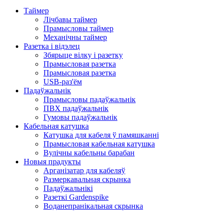
Таймер
Лічбавы таймер
Прамысловы таймер
Механічны таймер
Разетка і відэлец
Збярыце вілку і разетку
Прамысловая разетка
Прамысловая разетка
USB-раз'ём
Падаўжальнік
Прамысловы падаўжальнік
ПВХ падаўжальнік
Гумовы падаўжальнік
Кабельная катушка
Катушка для кабеля ў памяшканні
Прамысловая кабельная катушка
Вулічны кабельны барабан
Новыя прадукты
Арганізатар для кабеляў
Размеркавальная скрынка
Падаўжальнікі
Разеткі Gardenspike
Воданепранікальная скрынка