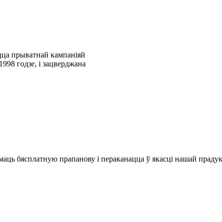
ецца прыватнай кампаніяй
998 годзе, і зацверджана
рымаць бясплатную прапанову і пераканацца ў якасці нашай праду