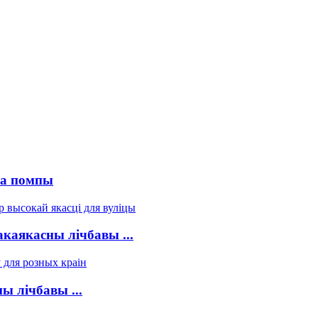
га помпы
аякасны лічбавы ...
 лічбавы ...