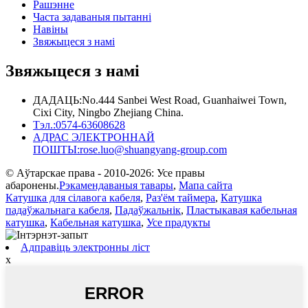
Рашэнне
Часта задаваныя пытанні
Навіны
Звяжыцеся з намі
Звяжыцеся з намі
ДАДАЦЬ:
No.444 Sanbei West Road, Guanhaiwei Town,
Cixi City, Ningbo Zhejiang China.
Тэл.:
0574-63608628
АДРАС ЭЛЕКТРОННАЙ
ПОШТЫ:
rose.luo@shuangyang-group.com
© Аўтарскае права - 2010-2026: Усе правы
абаронены.
Рэкамендаваныя тавары
,
Мапа сайта
Катушка для сілавога кабеля
,
Раз'ём таймера
,
Катушка
падаўжальнага кабеля
,
Падаўжальнік
,
Пластыкавая кабельная
катушка
,
Кабельная катушка
,
Усе прадукты
Адправіць электронны ліст
x