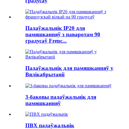
градусаў
Падаўжальнік IP20 для
памяшканняў з паваротам 90
градусаў Frenc...
Падаўжальнік для памяшканняў у
Вялікабрытаніі
3-баковы падаўжальнік для
памяшканняў
ПВХ падаўжальнік