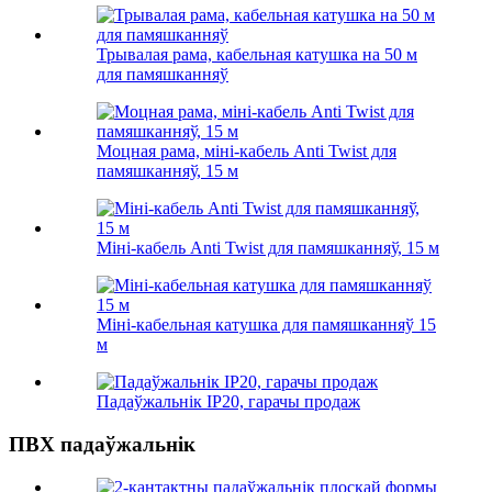
Трывалая рама, кабельная катушка на 50 м
для памяшканняў
Моцная рама, міні-кабель Anti Twist для
памяшканняў, 15 м
Міні-кабель Anti Twist для памяшканняў, 15 м
Міні-кабельная катушка для памяшканняў 15
м
Падаўжальнік IP20, гарачы продаж
ПВХ падаўжальнік