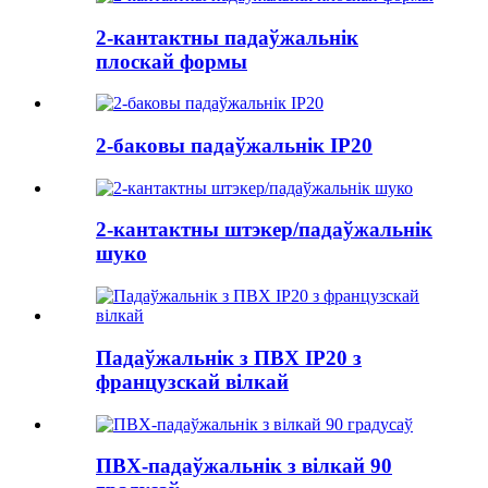
2-кантактны падаўжальнік
плоскай формы
2-баковы падаўжальнік IP20
2-кантактны штэкер/падаўжальнік
шуко
Падаўжальнік з ПВХ IP20 з
французскай вілкай
ПВХ-падаўжальнік з вілкай 90