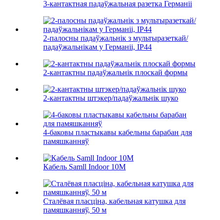
3-кантактная падаўжальная разетка Германіі
2-палосны падаўжальнік з мультыразеткай/
падаўжальнікам у Германіі, IP44
2-кантактны падаўжальнік плоскай формы
2-кантактны штэкер/падаўжальнік шуко
4-баковы пластыкавы кабельны барабан для
памяшканняў
Кабель Samll Indoor 10M
Сталёвая пласціна, кабельная катушка для
памяшканняў, 50 м