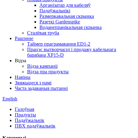
Арганізатар для кабеляў
Падаўжальнікі
Размеркавальная скрынка
Разеткі Gardenspike
Воданепранікальная скрынка
Сталёвая труба
Рашэнне
Таймер праграмавання ED1-2
Працэс вытворчасці і продажу кабельнага
барабана XP15-D
Відэа
Відэа кампаніі
Відэа пра прадукты
Навіны
Звяжыцеся з намі
Часта задаваныя пытанні
English
Галоўная
Прадукты
Падаўжальнік
ПВХ падаўжальнік
Катэгорыі