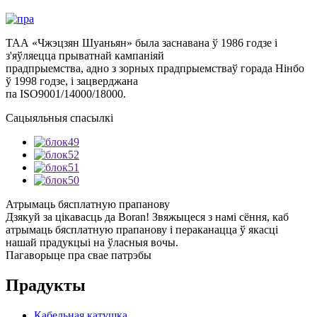
ТАА «Чжэцзян Шуаньян» была заснавана ў 1986 годзе і
з'яўляецца прыватнай кампаніяй
прадпрыемства, адно з зорных прадпрыемстваў горада Нінбо
ў 1998 годзе, і зацверджана
па ISO9001/14000/18000.
Сацыяльныя спасылкі
Атрымаць бясплатную прапанову
Дзякуй за цікавасць да Boran! Звяжыцеся з намі сёння, каб
атрымаць бясплатную прапанову і пераканацца ў якасці
нашай прадукцыі на ўласныя вочы.
Пагаворыце пра свае патрэбы
Прадукты
Кабельная катушка