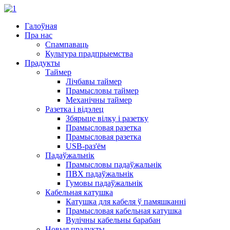
Галоўная
Пра нас
Спампаваць
Культура прадпрыемства
Прадукты
Таймер
Лічбавы таймер
Прамысловы таймер
Механічны таймер
Разетка і відэлец
Збярыце вілку і разетку
Прамысловая разетка
Прамысловая разетка
USB-раз'ём
Падаўжальнік
Прамысловы падаўжальнік
ПВХ падаўжальнік
Гумовы падаўжальнік
Кабельная катушка
Катушка для кабеля ў памяшканні
Прамысловая кабельная катушка
Вулічны кабельны барабан
Новыя прадукты