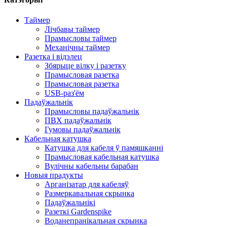
Таймер
Лічбавы таймер
Прамысловы таймер
Механічны таймер
Разетка і відэлец
Збярыце вілку і разетку
Прамысловая разетка
Прамысловая разетка
USB-раз'ём
Падаўжальнік
Прамысловы падаўжальнік
ПВХ падаўжальнік
Гумовы падаўжальнік
Кабельная катушка
Катушка для кабеля ў памяшканні
Прамысловая кабельная катушка
Вулічны кабельны барабан
Новыя прадукты
Арганізатар для кабеляў
Размеркавальная скрынка
Падаўжальнікі
Разеткі Gardenspike
Воданепранікальная скрынка