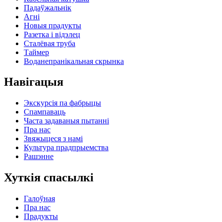
Падаўжальнік
Агні
Новыя прадукты
Разетка і відэлец
Сталёвая труба
Таймер
Воданепранікальная скрынка
Навігацыя
Экскурсія па фабрыцы
Спампаваць
Часта задаваныя пытанні
Пра нас
Звяжыцеся з намі
Культура прадпрыемства
Рашэнне
Хуткія спасылкі
Галоўная
Пра нас
Прадукты